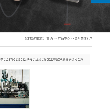
您的当前位置：
首 页
>>
产品中心
>>
金州数控机床
:13795133932,快慢走丝线切割加工哪家好,鑫毅钢价格合理