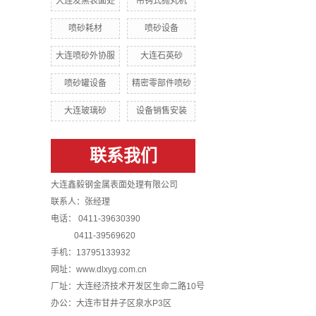
大连发黑表面处
吊钩式抛丸机
喷砂耗材
喷砂设备
大连喷砂外协服
大连石英砂
喷砂罐设备
精密零部件喷砂
大连玻璃砂
设备销售安装
联系我们
大连鑫毅钢金属表面处理有限公司
联系人：张经理
电话： 0411-39630390
0411-39569620
手机：13795133932
网址：www.dlxyg.com.cn
厂址：大连经济技术开发区生命二路10号
办公：大连市甘井子区泉水P3区