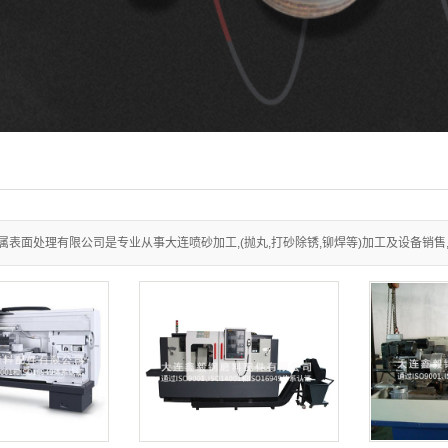
表面处理有限公司是专业从事大连喷砂加工,(抛丸,打砂除锈,铆焊等)加工及设备销售,电话