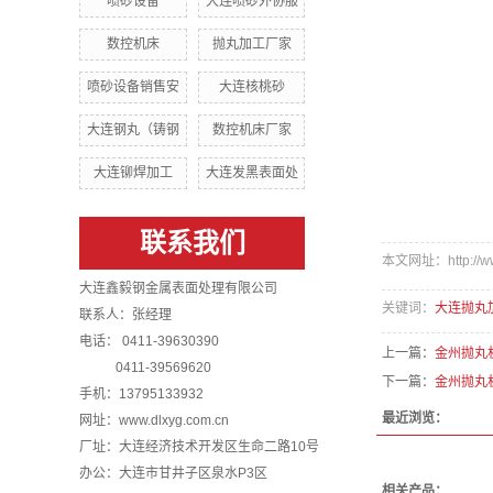
喷砂设备
大连喷砂外协服
数控机床
抛丸加工厂家
喷砂设备销售安
大连核桃砂
大连钢丸（铸钢
数控机床厂家
大连铆焊加工
大连发黑表面处
联系我们
本文网址：http://www.
大连鑫毅钢金属表面处理有限公司
关键词：
大连抛丸
联系人：张经理
电话： 0411-39630390
上一篇：
金州抛丸
0411-39569620
下一篇：
金州抛丸
手机：13795133932
最近浏览：
网址：www.dlxyg.com.cn
厂址：大连经济技术开发区生命二路10号
办公：大连市甘井子区泉水P3区
相关产品：