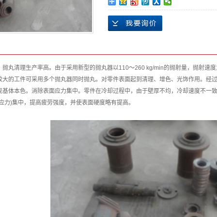
，抛丸清理生产率高。由于采用新型的抛丸器以110～260 kg/min的抛射量，抛射速
较大的工件可采用多个抛丸器同时抛丸。对零件表面起到清理、增色、光饰作用。经
现基体本色。消除表面应力集中。零件在冷却过程中，由于壁厚不均，冷却速度不一
拉应力)集中，提高疲劳强度，并使表面硬度略有提高。