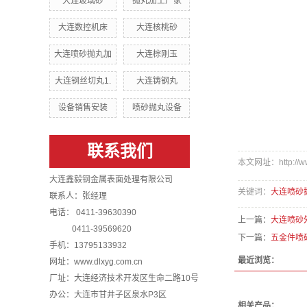
大连玻璃砂
抛丸加工厂家
大连数控机床
大连核桃砂
大连喷砂抛丸加
大连棕刚玉
大连钢丝切丸1.
大连铸钢丸
设备销售安装
喷砂抛丸设备
联系我们
本文网址：http://www.
大连鑫毅钢金属表面处理有限公司
关键词：
大连喷砂
联系人：张经理
电话： 0411-39630390
上一篇：
大连喷砂
0411-39569620
下一篇：
五金件喷
手机：13795133932
最近浏览：
网址：www.dlxyg.com.cn
厂址：大连经济技术开发区生命二路10号
办公：大连市甘井子区泉水P3区
相关产品：