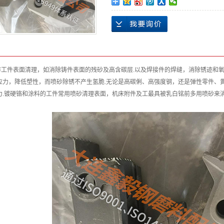
作工件表面清理，如消除铸件表面的残砂及高含碳层.以及焊接件的焊缝，消除锈迹和氧
应力，降低塑性，而喷砂除锈不产生氢脆.无论是高碳俐、高强度钢，还是弹性零件、
力.镀硬铬和涂料的工件常用喷砂清理表面，机床附件及工最具被乳白铭前多用喷砂来