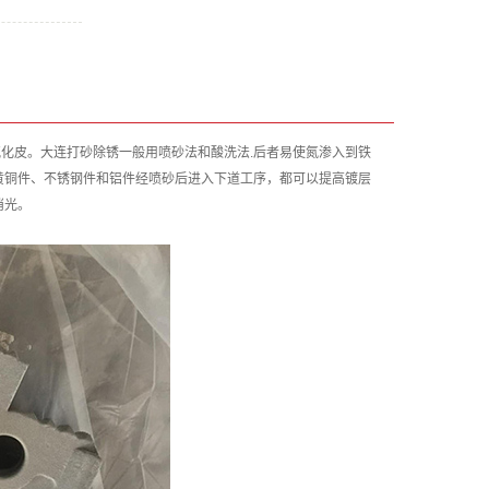
化皮。大连打砂除锈一般用喷砂法和酸洗法.后者易使氮渗入到铁
黄铜件、不锈钢件和铝件经喷砂后进入下道工序，都可以提高镀层
消光。