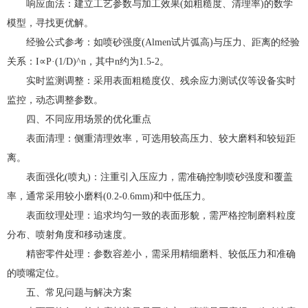
响应面法：建立工艺参数与加工效果(如粗糙度、清理率)的数学
模型，寻找更优解。
经验公式参考：如喷砂强度(Almen试片弧高)与压力、距离的经验
关系：I∝P·(1/D)^n，其中n约为1.5-2。
实时监测调整：采用表面粗糙度仪、残余应力测试仪等设备实时
监控，动态调整参数。
四、不同应用场景的优化重点
表面清理：侧重清理效率，可选用较高压力、较大磨料和较短距
离。
表面强化(喷丸)：注重引入压应力，需准确控制喷砂强度和覆盖
率，通常采用较小磨料(0.2-0.6mm)和中低压力。
表面纹理处理：追求均匀一致的表面形貌，需严格控制磨料粒度
分布、喷射角度和移动速度。
精密零件处理：参数容差小，需采用精细磨料、较低压力和准确
的喷嘴定位。
五、常见问题与解决方案